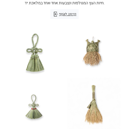
חיות העץ המגולפות ונצבעות אחד-אחד במלאכת יד.
כְּנִיסָה לָאֹסֶף