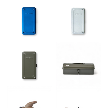
Home
&
Design
Kitchen
&
Dining
Bath
&
Aroma
Clothing
&
Lifestyle
Stationary
Gift
Card
Pre
Order